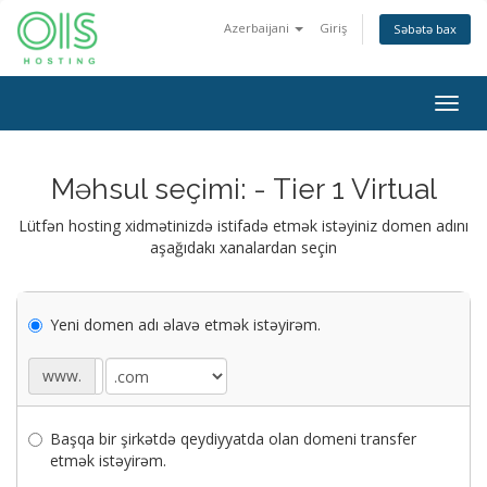
Azerbaijani
Giriş
Səbətə bax
Togg
navig
Məhsul seçimi: - Tier 1 Virtual
Lütfən hosting xidmətinizdə istifadə etmək istəyiniz domen adını
aşağıdakı xanalardan seçin
Yeni domen adı əlavə etmək istəyirəm.
www.
Başqa bir şirkətdə qeydiyyatda olan domeni transfer
etmək istəyirəm.