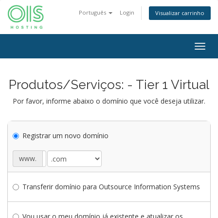
Português
Login
Visualizar carrinho
Togg
navig
Produtos/Serviços: - Tier 1 Virtual
Por favor, informe abaixo o domínio que você deseja utilizar.
Registrar um novo domínio
www.
Transferir domínio para Outsource Information Systems
Vou usar o meu domínio já existente e atualizar os