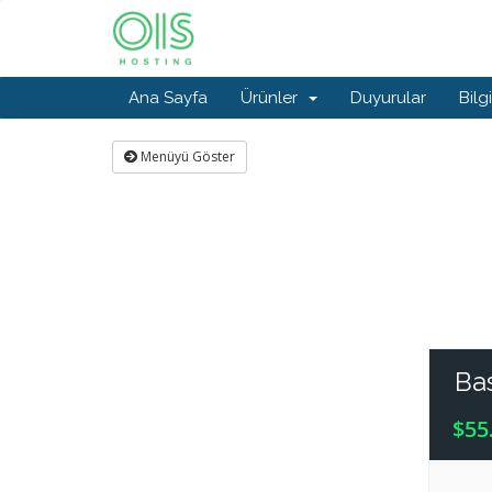
Ana Sayfa
Ürünler
Duyurular
Bilg
Menüyü Göster
Bas
$55