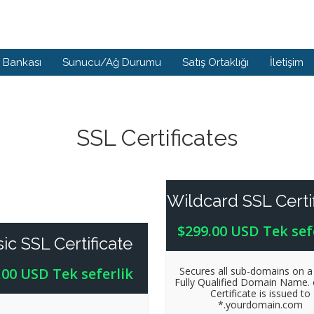
i Bankası
Sunucu/Ağ Durumu
Satış Ortaklığı
İletişim
SSL Certificates
Wildcard SSL Certi
$299.00 USD Tek sef
ic SSL Certificate
.00 USD Tek seferlik
Secures all sub-domains on a 
Fully Qualified Domain Name. e
Certificate is issued to
*.yourdomain.com