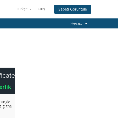
Türkçe
Giriş
Sepeti Görüntüle
Hesap
ficate
erlik
single
.g. the