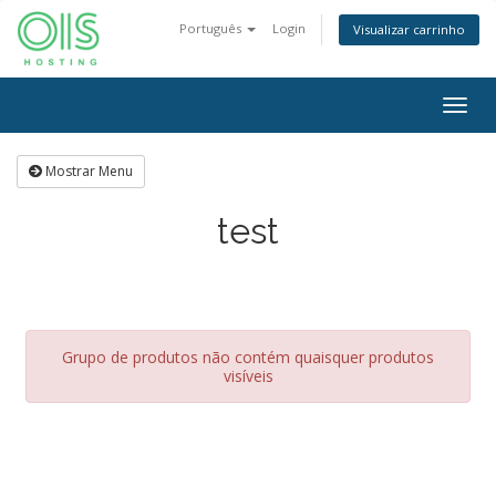
Português
Login
Visualizar carrinho
Togg
navig
Mostrar Menu
test
Grupo de produtos não contém quaisquer produtos
visíveis