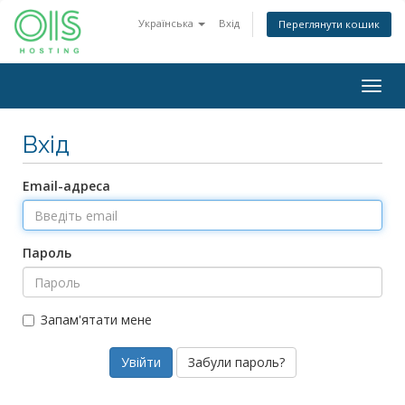
Українська
Вхід
Переглянути кошик
Togg
navig
Вхід
Email-адреса
Пароль
Запам'ятати мене
Забули пароль?