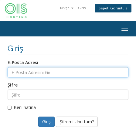
Türkçe
Giriş
Sepeti Görüntüle
Togg
navig
Giriş
E-Posta Adresi
Şifre
Beni hatırla
Şifremi Unuttum?